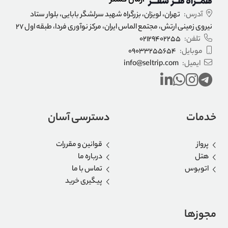
آرمان گستر
آدرس:
تهران، لویزان، بزرگراه شهید سرلشگر بابایی، بلوار ستاد
نیروی زمینی ارتش، مجتمع الماس ایران، مرکز نوآوری فردا، طبقه اول 27
تلفن:
02129402255
موبایل:
09033255654
ایمیل:
info@seltrip.com
خدمات
دسترسی آسان
پرواز
قوانین و مقررات
هتل
درباره ما
اتوبوس
تماس با ما
پیگیری خرید
مجوزها